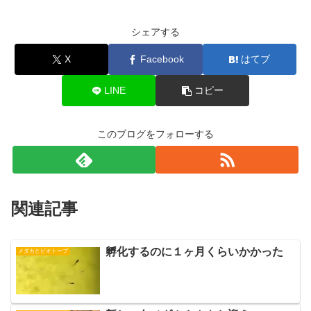
シェアする
X
Facebook
はてブ
LINE
コピー
このブログをフォローする
関連記事
孵化するのに１ヶ月くらいかかった
メダカとビオトープ