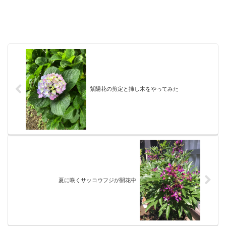
紫陽花の剪定と挿し木をやってみた
夏に咲くサッコウフジが開花中