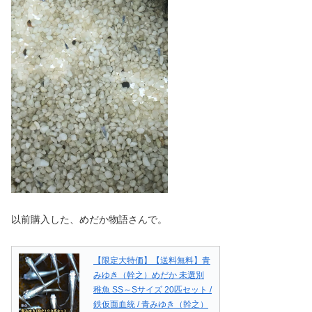
以前購入した、めだか物語さんで。
【限定大特価】【送料無料】青
みゆき（幹之）めだか 未選別
稚魚 SS～Sサイズ 20匹セット /
鉄仮面血統 / 青みゆき（幹之）