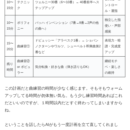
10〜
テクニッ
ツェルニー30番（6〜10番）→ 40番前半へス
ントロー
15分
ク
テップアップ
ル・運指
独立した指
10〜
ポリフォ
バッハ インベンション（7番→8番→2声の他
使い・声部
15分
ニー
の曲へ）
感覚
ドビュッシー「アラベスク1番」→ ショパン
表現力・暗
15〜
曲練習①
ノクターンやワルツ、シューベルト即興曲第2
譜・完成度
20分
番など
アップ
曲練習②
継続モチ
残り
or ポピュ
気分転換・好きな曲（弾き語りもOK）
ベ・楽しさ
時間
ラー
の維持
この計画だと曲練習の時間が少なく感じます。そもそもウォーム
アップしてる時間が勿体無い気も。もう少し練習時間あればこれ
だといいのですが、１時間以内だとすぐ終わってしまいますから
ね。
ということを話したらAIがもう一度計画を立て直してくれまし