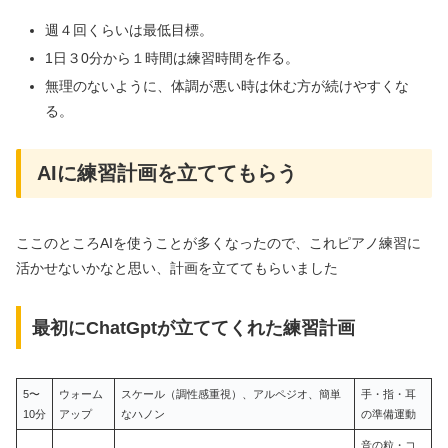
週４回くらいは最低目標。
1日３0分から１時間は練習時間を作る。
無理のないように、体調が悪い時は休む方が続けやすくな
る。
AIに練習計画を立ててもらう
ここのところAIを使うことが多くなったので、これピアノ練習に
活かせないかなと思い、計画を立ててもらいました
最初にChatGptが立ててくれた練習計画
5〜
ウォーム
スケール（調性感重視）、アルペジオ、簡単
手・指・耳
10分
アップ
なハノン
の準備運動
音の粒・コ