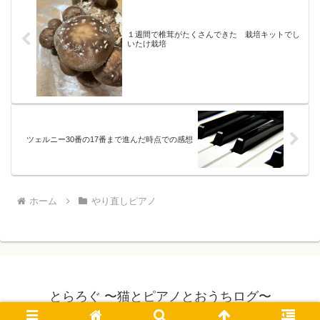
１週間で椎茸がたくさんできた 栽培キットでし
いたけ栽培
ツェルニー30番の17番まで進んだ時点での感想
ホーム
やり直しピアノ
とらろぐ 〜猫とピアノとおうちログ〜
© 2016-2026 とらろぐ 〜猫とピアノとおうちログ〜.