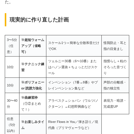
た。
現実的に作り直した計画
3〜5分
🎯
超短ウォーム
スケール1つ＋簡単な分散和音だけ
怪我防止・耳と
（任
アップ（省略
でOK
指の目覚まし
意）
可）
ツェルニー30番（6〜10番）また
指慣らし＋粒の
🎯
テクニック練
10分
はハノン選抜＋ちょっとだけスケ
そろった音づく
習
ール
り
🎯
ポリフォニー
インベンション（7番→8番）やプ
声部の分離感・
10分
or 読譜力強化
レインベンション集など
指の独立性
🎯
曲練習枠
30〜40
アラベスク→ショパン（ワルツ/ノ
表現力・暗譜・
（①②まとめ
分
クターン）→幻想即興曲など
完成度UP
て！）
任意
🎯
お楽しみタイ
River Flows in You／弾き語り／現
（5分
ム
代曲（プリマヴェーラなど）
以内）