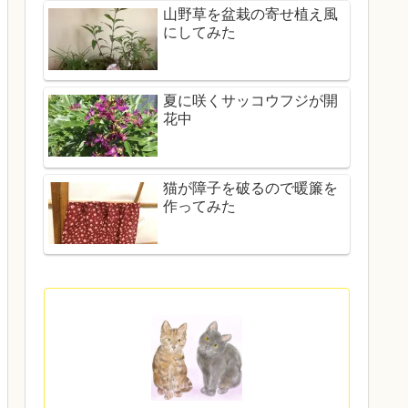
山野草を盆栽の寄せ植え風
にしてみた
夏に咲くサッコウフジが開
花中
猫が障子を破るので暖簾を
作ってみた