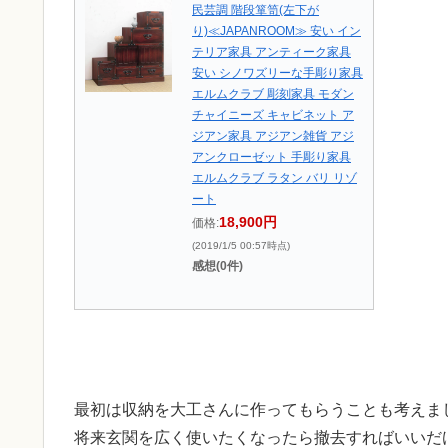
民芸調 階段箪笥(左下が
り)≪JAPANROOM≫ 安い イン
テリア家具 アンティーク家具
安い シノワズリーな手彫り家具
エルムクラブ 彫刻家具 モダン
チャイニーズ キャビネット ア
ジアン家具 アジアン雑貨 アジ
アンクローゼット 手彫り家具
エルムクラブ ラタン バリ リゾ
ート
18,900円
価格:
(2019/1/5 00:57時点)
感想(0件)
最初は収納を大工さんに作ってもらうことも考えま
将来玄関を広く使いたくなったら撤去すればいいだ